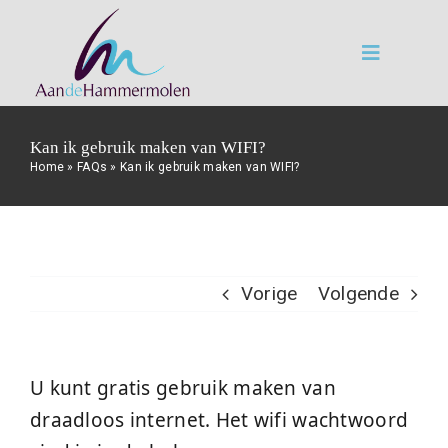
Ga
naar
Toggle
inhoud
Navigatio
Home
Kan ik gebruik maken van WIFI?
Home
»
FAQs
»
Kan ik gebruik maken van WIFI?
Omgeving
Impressie
Vorige
Volgende
Groepsaccommodatie
U kunt gratis gebruik maken van
Virtuele tour
draadloos internet. Het wifi wachtwoord