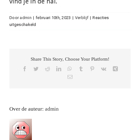
vind je in de hal.
Veelgestelde vragen
Door
admin
|
februari 10th, 2023
|
Verblijf
|
Reacties
voor
uitgeschakeld
Prijzen
Kan
ik
gebruik
Contact
maken
van
Share This Story, Choose Your Platform!
WIFI?
Boeken
Facebook
Twitter
Reddit
LinkedIn
WhatsApp
Tumblr
Pinterest
Vk
Xing
E-
mail
Over de auteur:
admin